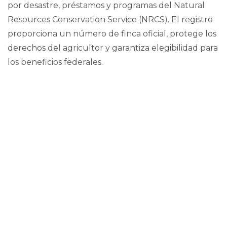
por desastre, préstamos y programas del Natural
Resources Conservation Service (NRCS). El registro
proporciona un número de finca oficial, protege los
derechos del agricultor y garantiza elegibilidad para
los beneficios federales.
“Proteger sus cultivos es proteger su agronegocio y
la estabilidad financiera de su familia. Tenemos los
recursos y el personal para ayudarles a prepararse.
No esperemos a que pase el próximo evento
atmosférico para tomar acción”, puntualizó Josué E.
Rivera, quien también preside la Junta de Gobierno
de la CSA.
###