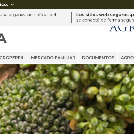
ico.

na organización oficial del
Los sitios web seguros .
se conectó de forma segura 
AG
A
GROPERFIL
MERCADO FAMILIAR
DOCUMENTOS
AGRO