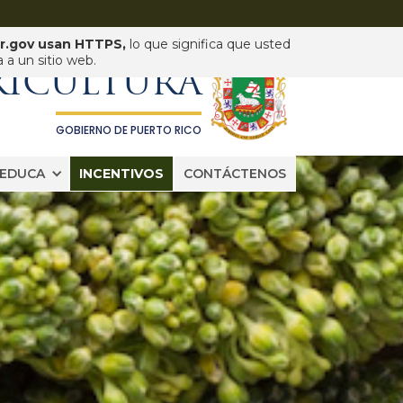
pr.gov usan HTTPS,
lo que significa que usted
DEPARTAMENTO DE
a un sitio web.
RICULTURA
GOBIERNO DE PUERTO RICO
EDUCA
INCENTIVOS
CONTÁCTENOS